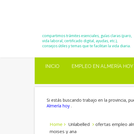
El Blog de
Moisés y Ana
compartimos trámites esenciales, guías claras (paro,
vida laboral, certificado digital, ayudas, etc.),
consejos útiles y temas que te facilitan la vida diaria.
INICIO
EMPLEO EN ALMERÍA HOY
Si estás buscando trabajo en la provincia, pu
Almería hoy
.
Home
Unlabelled
ofertas empleo alm
moises y ana