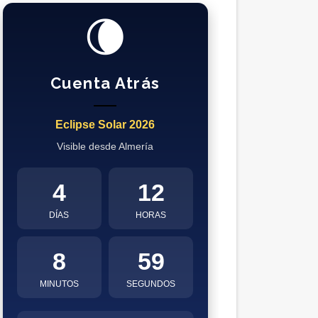
🌘
Cuenta Atrás
Eclipse Solar 2026
Visible desde Almería
4
12
DÍAS
HORAS
8
58
MINUTOS
SEGUNDOS