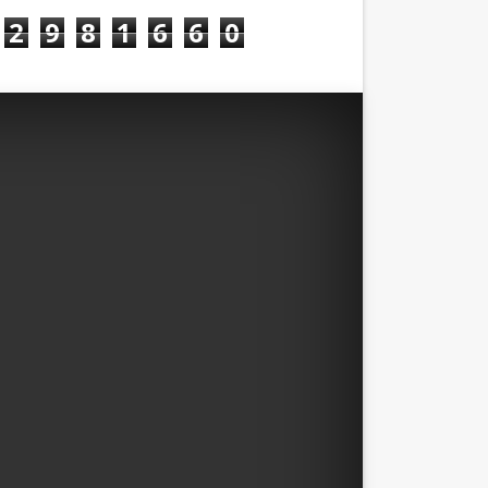
2
9
8
1
6
6
0