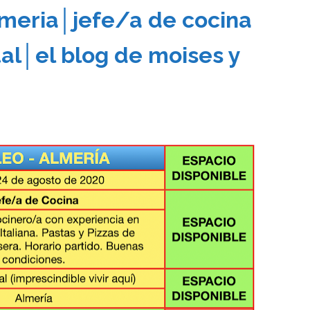
meria│jefe/a de cocina
tal│el blog de moises y