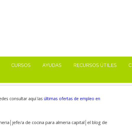
CURSOS
AYUDAS
RECURSOS ÚTILES
C
edes consultar aquí las
últimas ofertas de empleo en
eria│jefe/a de cocina para almeria capital│el blog de