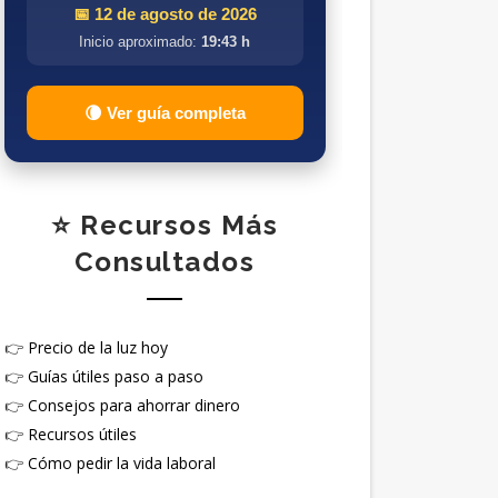
📅 12 de agosto de 2026
Inicio aproximado:
19:43 h
🌘 Ver guía completa
⭐ Recursos Más
Consultados
👉
Precio de la luz hoy
👉
Guías útiles paso a paso
👉
Consejos para ahorrar dinero
👉
Recursos útiles
👉
Cómo pedir la vida laboral