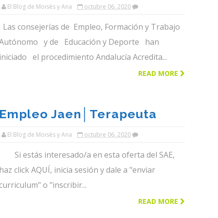
Andaluces Pueden Acreditar
El Blog de Moisés y Ana
octubre 06, 2020
Sus Competencias
Las consejerías de Empleo, Formación y Trabajo
Profesionales│el Blog De
Autónomo y de Educación y Deporte han
Moises Y Ana
iniciado el procedimiento Andalucía Acredita...
READ MORE
Empleo Jaen│terapeuta
Ocupacional Para La Puerta
El Blog de Moisés y Ana
octubre 06, 2020
De Segura│el Blog De
Si estás interesado/a en esta oferta del SAE,
Moises Y Ana
haz click AQUÍ, inicia sesión y dale a "enviar
curriculum" o "inscribir...
READ MORE