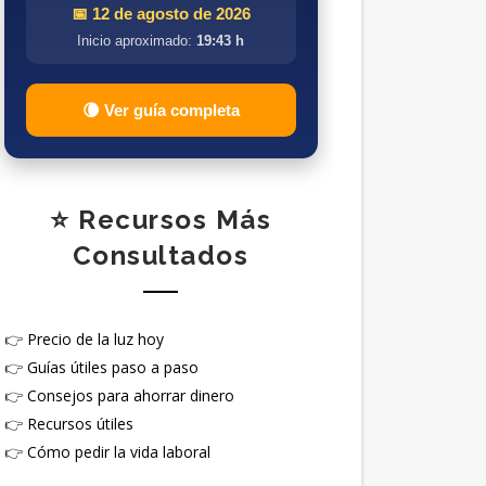
📅 12 de agosto de 2026
Inicio aproximado:
19:43 h
🌘 Ver guía completa
⭐ Recursos Más
Consultados
👉
Precio de la luz hoy
👉
Guías útiles paso a paso
👉
Consejos para ahorrar dinero
👉
Recursos útiles
👉
Cómo pedir la vida laboral