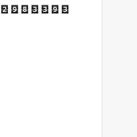
2
9
8
3
3
9
3