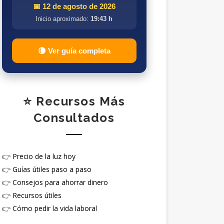
📅 12 de agosto de 2026
Inicio aproximado:
19:43 h
🌘 Ver guía completa
⭐ Recursos Más
Consultados
👉
Precio de la luz hoy
👉
Guías útiles paso a paso
👉
Consejos para ahorrar dinero
👉
Recursos útiles
👉
Cómo pedir la vida laboral