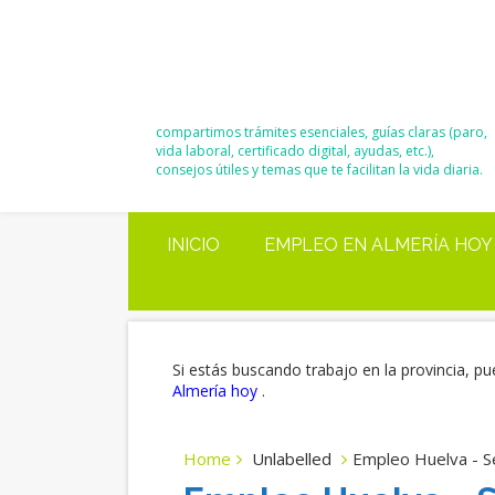
El Blog de
Moisés y Ana
compartimos trámites esenciales, guías claras (paro,
vida laboral, certificado digital, ayudas, etc.),
consejos útiles y temas que te facilitan la vida diaria.
INICIO
EMPLEO EN ALMERÍA HOY
Si estás buscando trabajo en la provincia, pu
Almería hoy
.
Home
Unlabelled
Empleo Huelva - Se