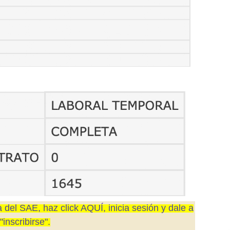
a del SAE, haz click AQUÍ, inicia sesión y dale a
"inscribirse".