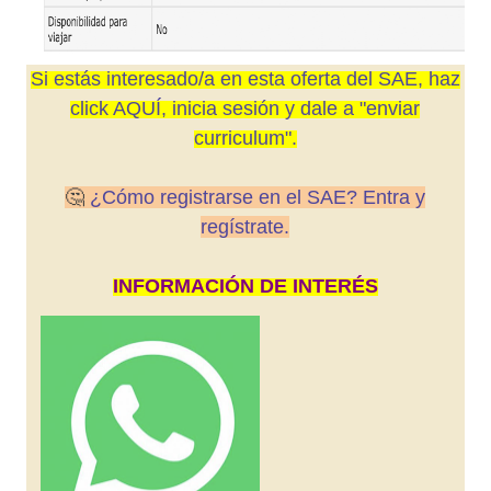
Si estás interesado/a en esta oferta del SAE, haz
click AQUÍ, inicia sesión y dale a "enviar
curriculum".
🤔
¿Cómo registrarse en el SAE? Entra y
regístrate.
INFORMACIÓN DE INTERÉS