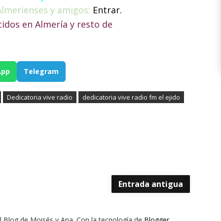
Almerienses y amigos:
Entrar.
dos en Almería y resto de
App
Telegram
Dedicatoria vive radio
dedicatoria vive radio fm el ejido
Entrada antigua
El Blog de Moisés y Ana. Con la tecnología de
Blogger
.