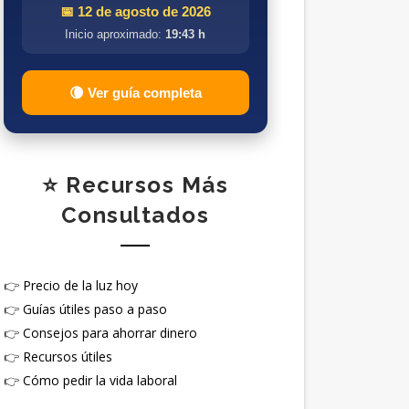
📅 12 de agosto de 2026
Inicio aproximado:
19:43 h
🌘 Ver guía completa
⭐ Recursos Más
Consultados
👉
Precio de la luz hoy
👉
Guías útiles paso a paso
👉
Consejos para ahorrar dinero
👉
Recursos útiles
👉
Cómo pedir la vida laboral