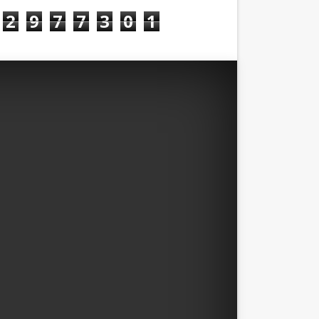
2
9
7
7
3
0
1