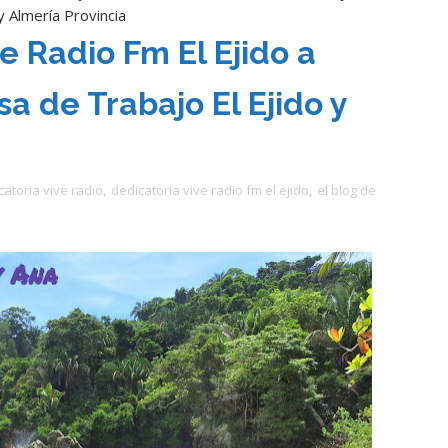
y Almería Provincia
e Radio Fm El Ejido a
a de Trabajo El Ejido y
atoria vive radio
,
dedicatoria vive radio fm el ejido
,
el blog de