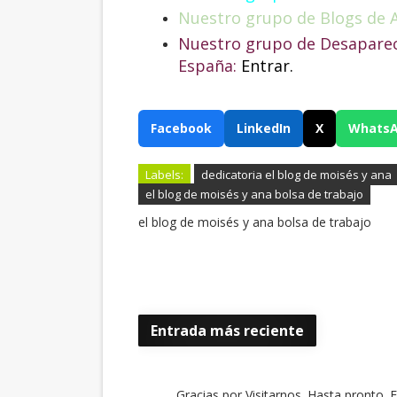
Nuestro grupo de Blogs de 
Nuestro grupo de Desapareci
España:
Entrar.
Facebook
LinkedIn
X
Whats
Labels:
dedicatoria el blog de moisés y ana
el blog de moisés y ana bolsa de trabajo
el blog de moisés y ana bolsa de trabajo
Entrada más reciente
Gracias por Visitarnos. Hasta pronto. 