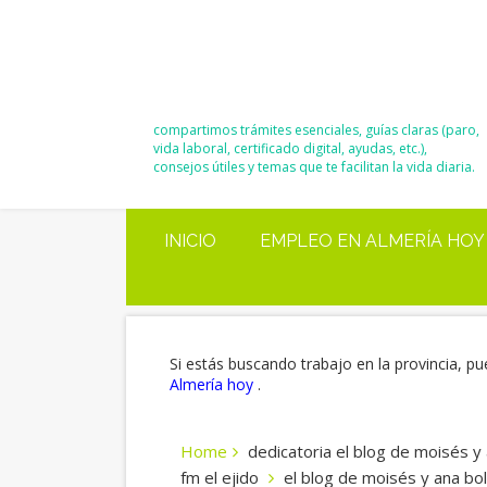
El Blog de
Moisés y Ana
compartimos trámites esenciales, guías claras (paro,
vida laboral, certificado digital, ayudas, etc.),
consejos útiles y temas que te facilitan la vida diaria.
INICIO
EMPLEO EN ALMERÍA HOY
Si estás buscando trabajo en la provincia, pu
Almería hoy
.
Home
dedicatoria el blog de moisés y
fm el ejido
el blog de moisés y ana bo