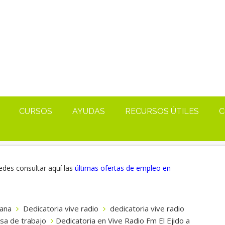
CURSOS
AYUDAS
RECURSOS ÚTILES
C
edes consultar aquí las
últimas ofertas de empleo en
 ana
Dedicatoria vive radio
dedicatoria vive radio
lsa de trabajo
Dedicatoria en Vive Radio Fm El Ejido a