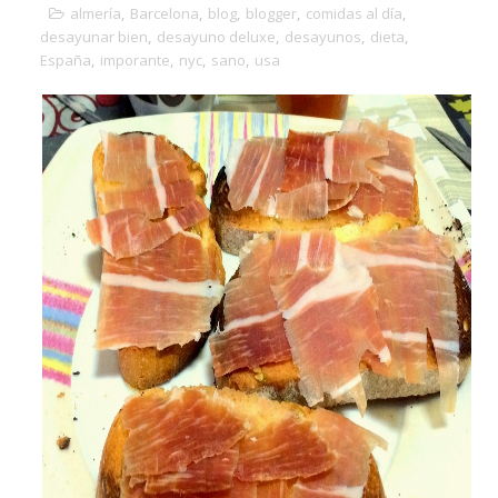
almería
,
Barcelona
,
blog
,
blogger
,
comidas al día
,
desayunar bien
,
desayuno deluxe
,
desayunos
,
dieta
,
España
,
imporante
,
nyc
,
sano
,
usa