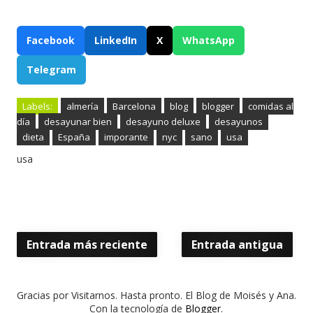
Facebook
LinkedIn
X
WhatsApp
Telegram
Labels:
almería
Barcelona
blog
blogger
comidas al
día
desayunar bien
desayuno deluxe
desayunos
dieta
España
imporante
nyc
sano
usa
usa
Entrada más reciente
Entrada antigua
Gracias por Visitarnos. Hasta pronto. El Blog de Moisés y Ana.
Con la tecnología de
Blogger
.