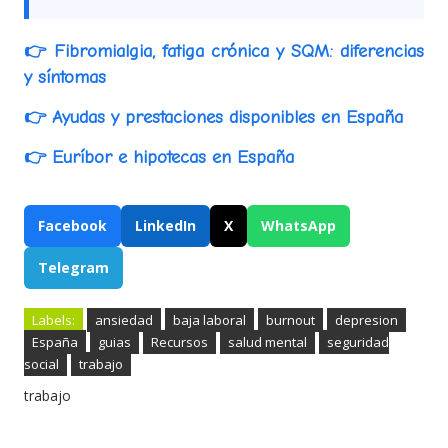
👉 Fibromialgia, fatiga crónica y SQM: diferencias
y síntomas
👉 Ayudas y prestaciones disponibles en España
👉 Euríbor e hipotecas en España
Facebook
LinkedIn
X
WhatsApp
Telegram
Labels:
ansiedad
baja laboral
burnout
depresion
España
guias
Recursos
salud mental
seguridad
social
trabajo
trabajo