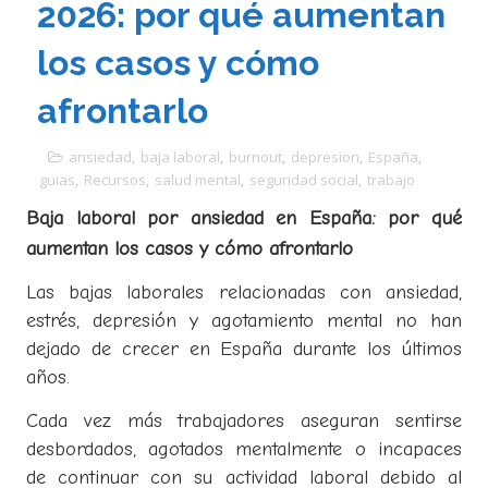
2026: por qué aumentan
los casos y cómo
afrontarlo
ansiedad
,
baja laboral
,
burnout
,
depresion
,
España
,
guias
,
Recursos
,
salud mental
,
seguridad social
,
trabajo
Baja laboral por ansiedad en España: por qué
aumentan los casos y cómo afrontarlo
Las bajas laborales relacionadas con ansiedad,
estrés, depresión y agotamiento mental no han
dejado de crecer en España durante los últimos
años.
Cada vez más trabajadores aseguran sentirse
desbordados, agotados mentalmente o incapaces
de continuar con su actividad laboral debido al