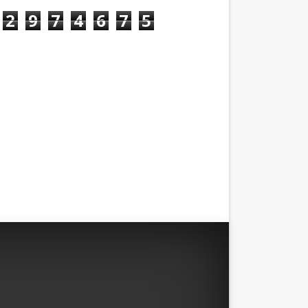
2
9
7
4
6
7
5