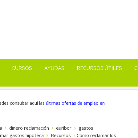
CURSOS
AYUDAS
RECURSOS ÚTILES
C
edes consultar aquí las
últimas ofertas de empleo en
a
dinero reclamación
euríbor
gastos
amar gastos hipoteca
Recursos
Cómo reclamar los