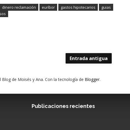
dinero reclamación
euríbor
gastos hipotecarios
guias
sos
Entrada antigua
El Blog de Moisés y Ana. Con la tecnología de
Blogger
.
Publicaciones recientes