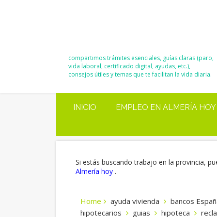
El Blog de
Moisés y Ana
compartimos trámites esenciales, guías claras (paro,
vida laboral, certificado digital, ayudas, etc.),
consejos útiles y temas que te facilitan la vida diaria.
INICIO
EMPLEO EN ALMERÍA HOY
Si estás buscando trabajo en la provincia, pu
Almería hoy
.
Home
ayuda vivienda
bancos Españ
hipotecarios
guias
hipoteca
recl