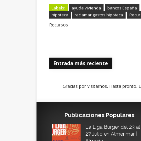
Labels:
ayuda vivienda
bancos España
hipoteca
reclamar gastos hipoteca
Recur
Recursos
Entrada más reciente
Gracias por Visitarnos. Hasta pronto. 
Publicaciones Populares
La Liga Burger del 23 al
27 Julio en Almerimar |
Almería