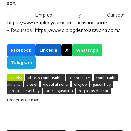
son:
- Empleo y Cursos:
https://www.empleoycursosmoisesyana.com/
- Recursos:
https://www.elblogdemoisesyana.com/
Facebook
LinkedIn
X
WhatsApp
Telegram
Labels:
ahorro combustible
combustible
combustible
almería
diesel
diesel almería
el ejido
gasoil hoy
precio diesel hoy
precio gasolina
roquetas de mar
roquetas de mar