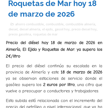
Roquetas de Mar hoy 18
de marzo de 2026
ahorro combustible
,
combustible
,
combustible almería
,
diesel
,
diesel almería
,
el ejido
,
gasoil hoy
,
precio diesel hoy
,
precio gasolina
,
roquetas de mar
Precio del diésel hoy 18 de marzo de 2026 en
Almería, El Ejido y Roquetas de Mar: ya supera los
2€/litro
El precio del diésel continúa su escalada en la
provincia de Almería y este
18 de marzo de 2026
ya se observan estaciones de servicio donde el
gasóleo supera los
2 euros por litro
, una cifra que
vuelve a preocupar a conductores y trabajadores.
Esta subida está relacionada con el incremento del
precio del petróleo a nivel internacional, que ya ha