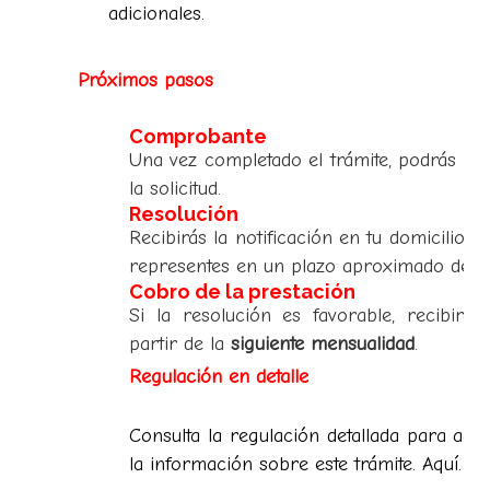
adicionales.
Próximos pasos
Comprobante
1
Una vez completado el trámite, podrás o
la solicitud.
Resolución
2
Recibirás la notificación en tu domicilio o
representes en un plazo aproximado de
1
Cobro de la prestación
3
Si la resolución es favorable, recibirá
partir de la
siguiente mensualidad
.
Regulación en detalle
Consulta la regulación detallada para acl
la información sobre este trámite. Aquí.