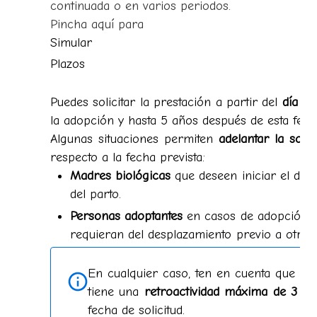
continuada o en varios periodos.
Pincha aquí para
Simular
Plazos
Puedes solicitar la prestación a partir del
día si
la adopción y hasta 5 años después de esta fech
Algunas situaciones permiten
adelantar la soli
respecto a la fecha prevista:
Madres biológicas
que deseen iniciar el des
del parto.
Personas adoptantes
en casos de adopción i
requieran del desplazamiento previo a otros 
En cualquier caso, ten en cuenta que el 
tiene una
retroactividad máxima de 3 m
fecha de solicitud.