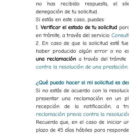
no has recibido respuesta, el silenci
denegación de tu solicitud.
Si estás en este caso, puedes:
1.
Verificar el estado de tu solicitud
para co
en trámite, a través del servicio
Consultar 
2. En caso de que la solicitud esté fuer
haber producido algún error o no esté
una reclamación
a través del trámite
Pr
contra la resolución de una prestación
.
¿Qué puedo hacer si mi solicitud es dene
Si no estás de acuerdo con la resolución d
presentar una reclamación en un pla
recepción de la notificación, a tra
reclamación previa contra la resolución d
Recuerda que, en el caso de iniciar una r
plazo de 45 días hábiles para responder a