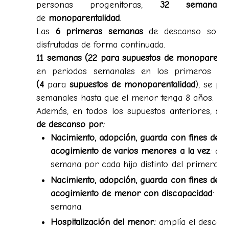
personas progenitoras,
32 semanas
e
de
monoparentalidad
.
Las
6 primeras semanas
de descanso son
disfrutadas de forma continuada.
11 semanas (22 para supuestos de monoparenta
en periodos semanales en los primeros d
(4
para
supuestos de monoparentalidad
), se po
semanales hasta que el menor tenga 8 años.
Además, en todos los supuestos anteriores, s
de descanso por:
Nacimiento, adopción, guarda con fines de 
acogimiento de varios menores a la vez
: am
semana por cada hijo distinto del primero.
Nacimiento, adopción, guarda con fines de 
acogimiento de menor con discapacidad
: am
semana.
Hospitalización del menor:
amplía el descan