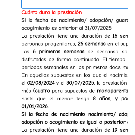
Cuánto dura la prestación
Si la fecha de nacimiento/ adopción/ guarda
acogimiento es anterior al 31/07/2025
La prestación tiene una duración de
16 seman
personas progenitoras,
26 semanas
en el supue
Las
6 primeras semanas
de descanso son
disfrutadas de forma continuada. El tiempo res
periodos semanales en los primeros doce mese
En aquellos supuestos en los que el nacimient
el
02/08/2024
y el
30/07/2025
, la prestación
se
más (
cuatro
para supuestos de
monoparentalid
hasta que el menor tenga
8 años, y podrá 
01/01/2026.
Si la fecha de nacimiento nacimiento/ adopc
adopción o acogimiento es igual o posterior al
La prestación tiene una duración de
19 seman