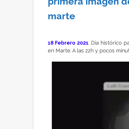
primera imagen d
marte
18 Febrero 2021
. Día histórico 
en Marte. A las 22h y pocos min