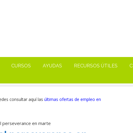
CURSOS
AYUDAS
RECURSOS ÚTILES
C
edes consultar aquí las
últimas ofertas de empleo en
l perseverance en marte