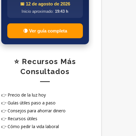
📅 12 de agosto de 2026
Inicio aproximado:
19:43 h
🌘 Ver guía completa
⭐ Recursos Más
Consultados
👉
Precio de la luz hoy
👉
Guías útiles paso a paso
👉
Consejos para ahorrar dinero
👉
Recursos útiles
👉
Cómo pedir la vida laboral