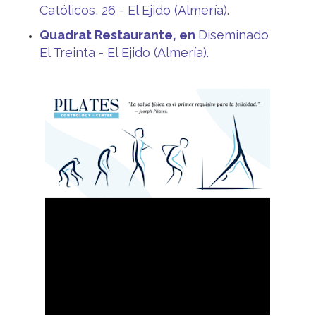
Católicos, 26 - El Ejido (Almería).
Quadrat Restaurante, en
Diseminado
El Treinta - El Ejido (Almería).