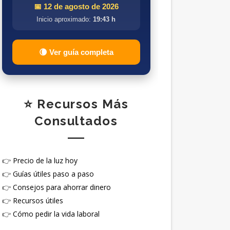
📅 12 de agosto de 2026
Inicio aproximado:
19:43 h
🌘 Ver guía completa
⭐ Recursos Más
Consultados
👉
Precio de la luz hoy
👉
Guías útiles paso a paso
👉
Consejos para ahorrar dinero
👉
Recursos útiles
👉
Cómo pedir la vida laboral