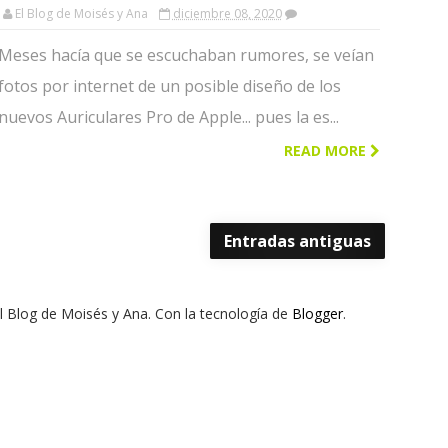
Apple│Diciembre 2020
El Blog de Moisés y Ana
diciembre 08, 2020
Meses hacía que se escuchaban rumores, se veían
fotos por internet de un posible diseño de los
nuevos Auriculares Pro de Apple... pues la es...
READ MORE
Entradas antiguas
El Blog de Moisés y Ana. Con la tecnología de
Blogger
.