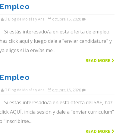
Empleo
Granada│cocinero/a Para
El Blog de Moisés y Ana
octubre 15, 2020
Centro Comercial│el Blog
Si estás interesado/a en esta oferta de empleo,
De Moises Y Ana
haz click aquí y luego dale a "enviar candidatura" y
ya eliges si la envías me...
READ MORE
Empleo
Malaga│repartidor/a De
El Blog de Moisés y Ana
octubre 15, 2020
Paqueteria│el Blog De
Si estás interesado/a en esta oferta del SAE, haz
Moises Y Ana
click AQUÍ, inicia sesión y dale a "enviar curriculum"
o "inscribirse...
READ MORE