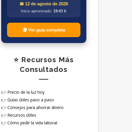
📅 12 de agosto de 2026
Inicio aproximado:
19:43 h
🌘 Ver guía completa
⭐ Recursos Más
Consultados
👉
Precio de la luz hoy
👉
Guías útiles paso a paso
👉
Consejos para ahorrar dinero
👉
Recursos útiles
👉
Cómo pedir la vida laboral