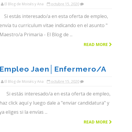
De Primaria Para Adra│el
El Blog de Moisés y Ana
octubre 15, 2020
Blog De Moises Y Ana
Si estás interesado/a en esta oferta de empleo,
envía tu curriculum vitae indicando en el asunto "
Maestro/a Primaria - El Blog de ...
READ MORE
Empleo Jaen│enfermero/a
Para Linares│el Blog De
El Blog de Moisés y Ana
octubre 15, 2020
Moises Y Ana
Si estás interesado/a en esta oferta de empleo,
haz click aquí y luego dale a "enviar candidatura" y
ya eliges si la envías ...
READ MORE