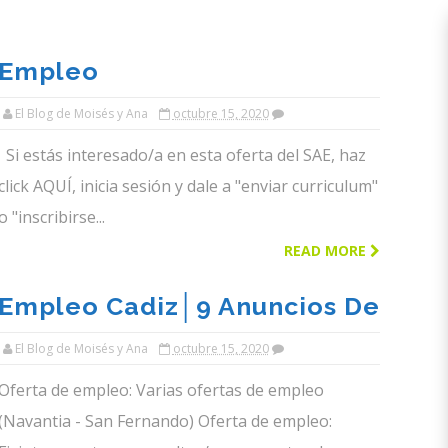
Empleo
Almeria│psicologo/a O
El Blog de Moisés y Ana
octubre 15, 2020
Graduado Social Para
Si estás interesado/a en esta oferta del SAE, haz
Almeria│el Blog De Moises Y
click AQUÍ, inicia sesión y dale a "enviar curriculum"
Ana
o "inscribirse...
READ MORE
Empleo Cadiz│9 Anuncios De
Trabajo Y Formacion│15
El Blog de Moisés y Ana
octubre 15, 2020
Octubre 2020│Blog EMFOCA
Oferta de empleo: Varias ofertas de empleo
(Navantia - San Fernando) Oferta de empleo: