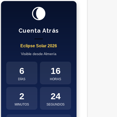
🌘
Cuenta Atrás
Eclipse Solar 2026
Visible desde Almería
6
16
DÍAS
HORAS
2
23
MINUTOS
SEGUNDOS