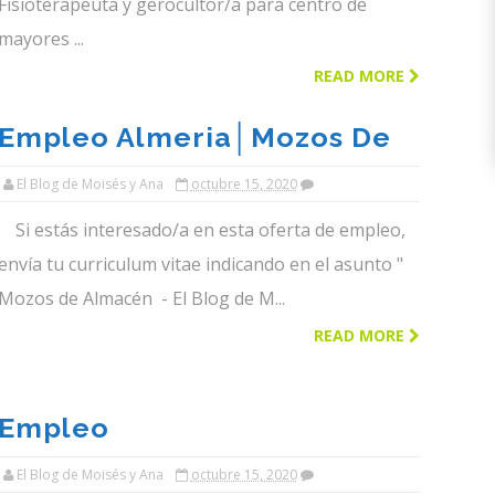
Fisioterapeuta y gerocultor/a para centro de
mayores ...
READ MORE
Empleo Almeria│mozos De
Almacen Para Almeria│el
El Blog de Moisés y Ana
octubre 15, 2020
Blog De Moises Y Ana
Si estás interesado/a en esta oferta de empleo,
envía tu curriculum vitae indicando en el asunto "
Mozos de Almacén - El Blog de M...
READ MORE
Empleo
Almeria│polinizadores Para
El Blog de Moisés y Ana
octubre 15, 2020