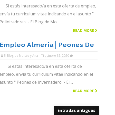
Almeria Y Poniente│el Blog
Si estás interesado/a en esta oferta de empleo,
De Moises Y Ana
envía tu curriculum vitae indicando en el asunto "
Polinizadores - El Blog de Mo...
READ MORE
Empleo Almeria│peones De
Invernadero Para Almeria Y
El Blog de Moisés y Ana
octubre 15, 2020
Poniente│el Blog De Moises
Si estás interesado/a en esta oferta de
Y Ana
empleo, envía tu curriculum vitae indicando en el
asunto " Peones de Invernadero - El ...
READ MORE
Entradas antiguas