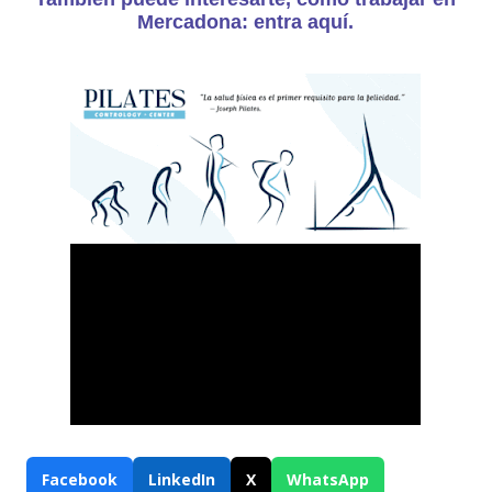
Mercadona: entra aquí.
Facebook
LinkedIn
X
WhatsApp