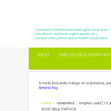
El Blog de
Moisés y Ana
compartimos trámites esenciales, guías claras (paro,
vida laboral, certificado digital, ayudas, etc.),
consejos útiles y temas que te facilitan la vida diaria.
INICIO
EMPLEO EN ALMERÍA HOY
Si estás buscando trabajo en la provincia, pu
Almería hoy
.
Home
Unlabelled
empleo cadiz│13 a
2020│Blog EMFOCA