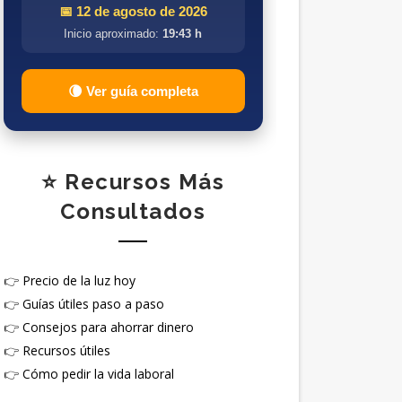
📅 12 de agosto de 2026
Inicio aproximado:
19:43 h
🌘 Ver guía completa
⭐ Recursos Más
Consultados
👉
Precio de la luz hoy
👉
Guías útiles paso a paso
👉
Consejos para ahorrar dinero
👉
Recursos útiles
👉
Cómo pedir la vida laboral