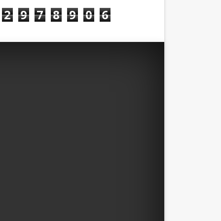
2
9
7
8
9
0
6