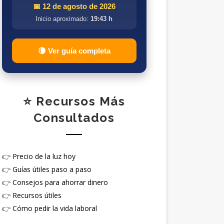
📅 12 de agosto de 2026
Inicio aproximado:
19:43 h
🌘 Ver guía completa
⭐ Recursos Más
Consultados
👉
Precio de la luz hoy
👉
Guías útiles paso a paso
👉
Consejos para ahorrar dinero
👉
Recursos útiles
👉
Cómo pedir la vida laboral