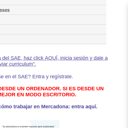
a del SAE, haz click AQUÍ, inicia sesión y dale a
viar curriculum".
e en el SAE? Entra y regístrate.
SDE UN ORDENADOR. SI ES DESDE UN
 MEJOR EN MODO ESCRITORIO.
cómo trabajar en Mercadona: entra aquí.