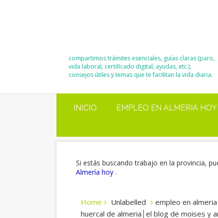
El Blog de
Moisés y Ana
compartimos trámites esenciales, guías claras (paro,
vida laboral, certificado digital, ayudas, etc.),
consejos útiles y temas que te facilitan la vida diaria.
INICIO
EMPLEO EN ALMERÍA HOY
Si estás buscando trabajo en la provincia, pu
Almería hoy
.
Home
Unlabelled
empleo en almeria│
huercal de almeria│el blog de moises y a