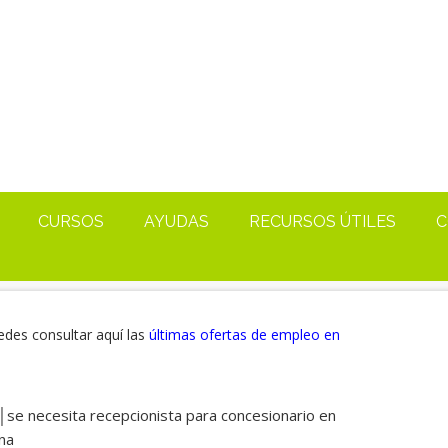
CURSOS
AYUDAS
RECURSOS ÚTILES
C
edes consultar aquí las
últimas ofertas de empleo en
se necesita recepcionista para concesionario en
na