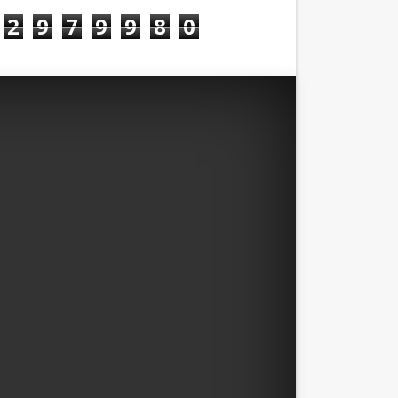
2
9
7
9
9
8
0