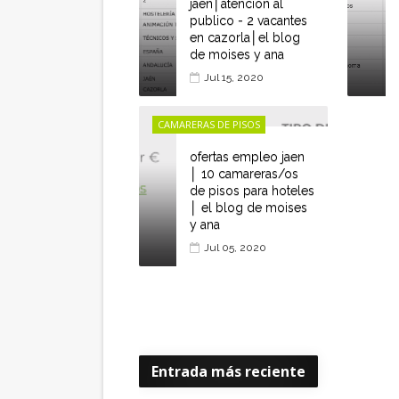
jaen│atencion al
publico - 2 vacantes
en cazorla│el blog
de moises y ana
Jul 15, 2020
CAMARERAS DE PISOS
ofertas empleo jaen
│ 10 camareras/os
de pisos para hoteles
│ el blog de moises
y ana
Jul 05, 2020
Entrada más reciente