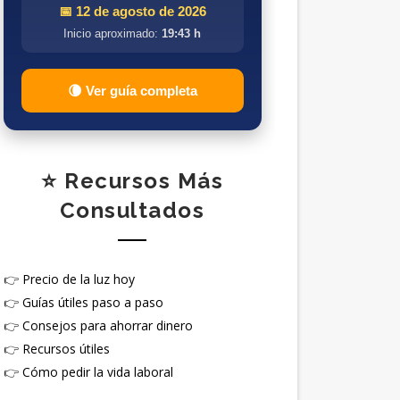
📅 12 de agosto de 2026
Inicio aproximado:
19:43 h
🌘 Ver guía completa
⭐ Recursos Más
Consultados
👉
Precio de la luz hoy
👉
Guías útiles paso a paso
👉
Consejos para ahorrar dinero
👉
Recursos útiles
👉
Cómo pedir la vida laboral