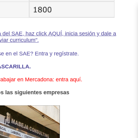
a del SAE, haz click AQUÍ, inicia sesión y dale a
viar curriculum".
e en el SAE? Entra y regístrate.
MASCARILLA.
rabajar en Mercadona: entra aquí.
las siguientes empresas