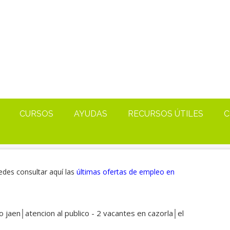
CURSOS
AYUDAS
RECURSOS ÚTILES
C
edes consultar aquí las
últimas ofertas de empleo en
 jaen│atencion al publico - 2 vacantes en cazorla│el