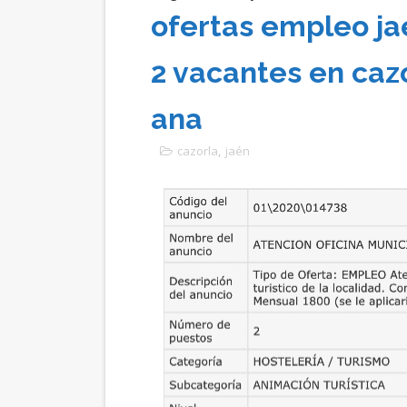
ofertas empleo ja
2 vacantes en caz
ana
cazorla
,
jaén