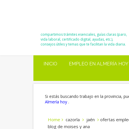
El Blog de
Moisés y Ana
compartimos trámites esenciales, guías claras (paro,
vida laboral, certificado digital, ayudas, etc.),
consejos útiles y temas que te facilitan la vida diaria.
INICIO
EMPLEO EN ALMERÍA HOY
Si estás buscando trabajo en la provincia, pu
Almería hoy
.
Home
cazorla
jaén
ofertas empleo
blog de moises y ana