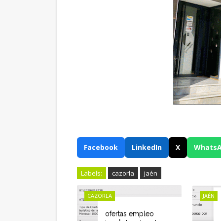
Facebook
LinkedIn
X
Whats
Labels:
cazorla
jaén
CAZORLA
JAÉN
ofertas empleo