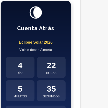
🌘
Cuenta Atrás
Eclipse Solar 2026
Visible desde Almería
4
22
DÍAS
HORAS
5
34
MINUTOS
SEGUNDOS