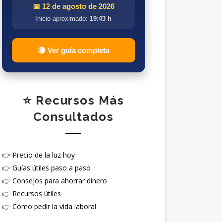
📅 12 de agosto de 2026
Inicio aproximado:
19:43 h
🌘 Ver guía completa
⭐ Recursos Más
Consultados
👉
Precio de la luz hoy
👉
Guías útiles paso a paso
👉
Consejos para ahorrar dinero
👉
Recursos útiles
👉
Cómo pedir la vida laboral