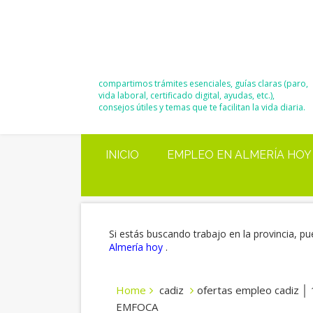
El Blog de
Moisés y Ana
compartimos trámites esenciales, guías claras (paro,
vida laboral, certificado digital, ayudas, etc.),
consejos útiles y temas que te facilitan la vida diaria.
INICIO
EMPLEO EN ALMERÍA HOY
Si estás buscando trabajo en la provincia, pu
Almería hoy
.
Home
cadiz
ofertas empleo cadiz │ 
EMFOCA