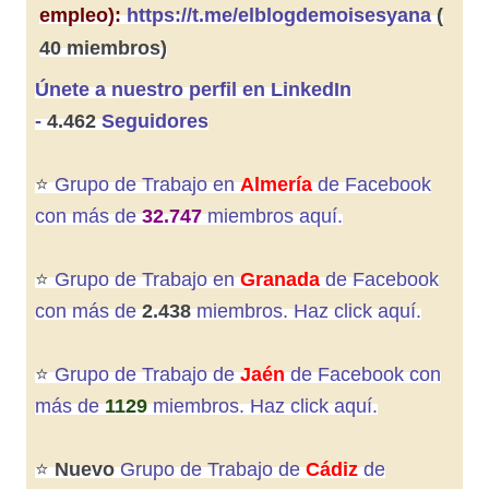
empleo):
https://t.me/elblogdemoisesyana
(
40 miembros)
Únete a nuestro perfil en LinkedIn
-
4.462
Seguidores
⭐️
Grupo de Trabajo en
Almería
de Facebook
con más de
32.747
miembros aquí.
⭐️
Grupo de Trabajo en
Granada
de
Facebook
con más de
2.438
miembros. Haz click aquí.
⭐️
Grupo de Trabajo de
Jaén
de Facebook con
más de
1129
miembros. Haz click aquí
.
⭐️
Nuevo
Grupo de Trabajo de
Cádiz
de