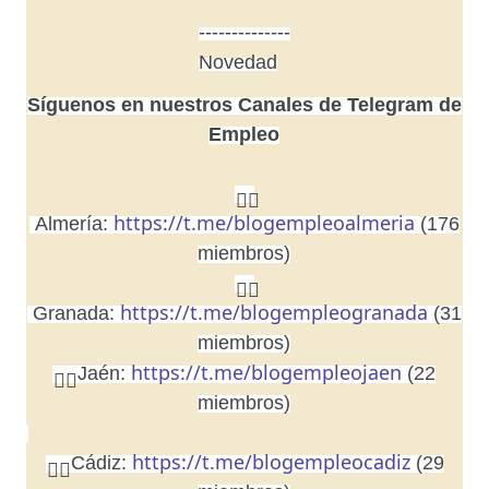
--------------
Novedad
Síguenos en nuestros Canales de Telegram de
Empleo
👉🏼
https://t.me/blogempleoalmeria
Almería:
(176
miembros)
👉🏼
https://t.me/blogempleogranada
Granada:
(31
miembros)
https://t.me/blogempleojaen
Jaén:
(22
👉🏼
miembros)
https://t.me/blogempleocadiz
Cádiz:
(29
👉🏼