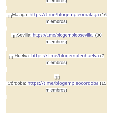
miembros)
https://t.me/blogempleomalaga
Málaga:
(16
👉🏼
miembros)
Sevilla:
https://t.me/blogempleosevilla
(30
👉🏼
miembros)
https://t.me/blogempleohuelva
Huelva:
(7
👉🏼
miembros)
👉🏼
https://t.me/blogempleocordoba
Córdoba:
(15
miembros)