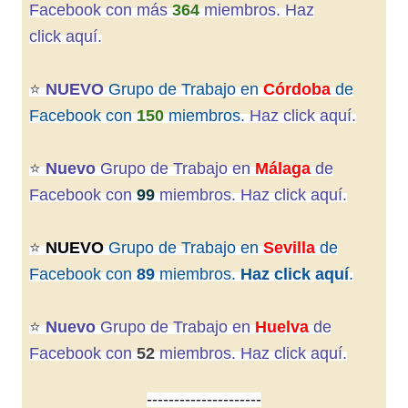
Facebook con más
364
miembros. Haz
click aquí
.
⭐️
NUEVO
Grupo de Trabajo en
Córdoba
de
Facebook con
150
miembros.
Haz click aquí.
⭐️
Nuevo
Grupo de Trabajo en
Málaga
de
Facebook con
99
miembros. Haz click aquí.
⭐️
NUEVO
Grupo de Trabajo en
Sevilla
de
Facebook con
89
miembros.
Haz click aquí
.
⭐️
Nuevo
Grupo de Trabajo en
Huelva
de
Facebook con
52
miembros. Haz click aquí.
---------------------