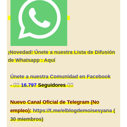
¡Novedad! Únete a nuestra Lista de Difusión
de Whatsapp : Aquí
Únete a nuestra Comunidad en Facebook
-
👍🏼
16.797
Seguidores
👍🏼
Nuevo Canal Oficial de Telegram (No
empleo):
https://t.me/elblogdemoisesyana
(
30 miembros)