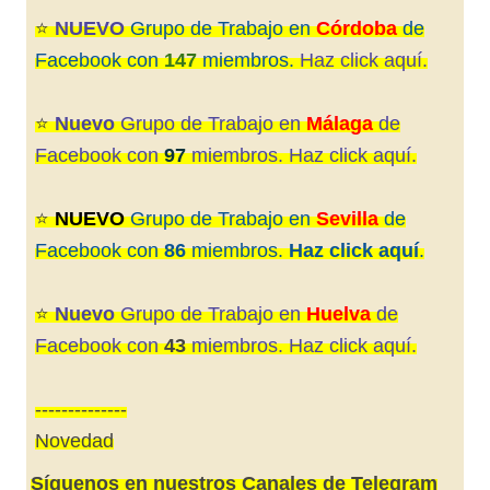
⭐️
NUEVO
Grupo de Trabajo en
Córdoba
de
Facebook con
147
miembros.
Haz click aquí.
⭐️
Nuevo
Grupo de Trabajo en
Málaga
de
Facebook con
97
miembros. Haz click aquí.
⭐️
NUEVO
Grupo de Trabajo en
Sevilla
de
Facebook con
86
miembros.
Haz click aquí
.
⭐️
Nuevo
Grupo de Trabajo en
Huelva
de
Facebook con
43
miembros. Haz click aquí.
--------------
Novedad
Síguenos en nuestros Canales de Telegram