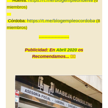
Huelva:
(6
👉🏼
miembros)
👉🏼
https://t.me/blogempleocordoba
Córdoba:
(8
miembros)
---------------------
Publicidad: En
Abril 2020
os
Recomendamos... 👇🏼