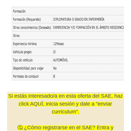
Si estás interesado/a en esta oferta del SAE, haz
click AQUÍ, inicia sesión y dale a "enviar
curriculum".
🤔
¿Cómo registrarse en el SAE? Entra y