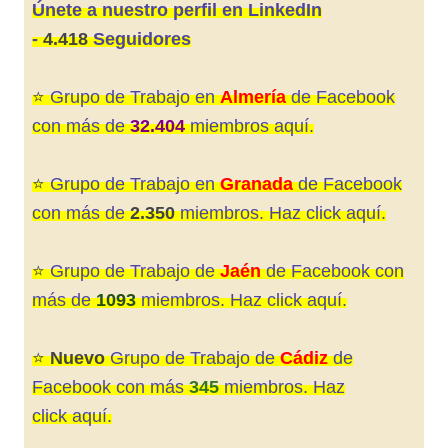
Únete a nuestro perfil en LinkedIn
-
4.418
Seguidores
⭐️
Grupo de Trabajo en
Almería
de Facebook
con más de
32.404
miembros aquí.
⭐️
Grupo de Trabajo en
Granada
de
Facebook
con más de
2.350
miembros. Haz click aquí.
⭐️
Grupo de Trabajo de
Jaén
de Facebook con
más de
1093
miembros. Haz click aquí
.
⭐️
Nuevo
Grupo de Trabajo de
Cádiz
de
Facebook con más
345
miembros. Haz
click aquí
.