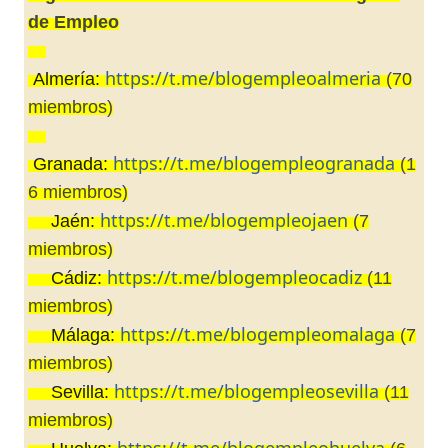
de Empleo
👉🏼
https://t.me/blogempleoalmeria
Almería:
(70
miembros)
👉🏼
https://t.me/blogempleogranada
Granada:
(1
6 miembros)
https://t.me/blogempleojaen
Jaén:
(7
👉🏼
miembros)
https://t.me/blogempleocadiz
Cádiz:
(11
👉🏼
miembros)
https://t.me/blogempleomalaga
Málaga:
(7
👉🏼
miembros)
https://t.me/blogempleosevilla
Sevilla:
(11
👉🏼
miembros)
https://t.me/blogempleohuelva