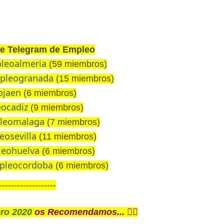
de Telegram de Empleo
pleoalmeria
(59 miembros)
mpleogranada
(15 miembros)
ojaen
(6 miembros)
eocadiz
(9 miembros)
pleomalaga
(7 miembros)
eosevilla
(11 miembros)
leohuelva
(6 miembros)
mpleocordoba
(6 miembros)
-------------------
ro 2020
os Recomendamos... 👇🏼