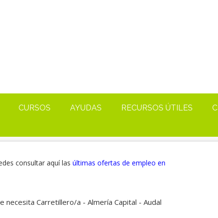
CURSOS
AYUDAS
RECURSOS ÚTILES
C
edes consultar aquí las
últimas ofertas de empleo en
 necesita Carretillero/a - Almería Capital - Audal