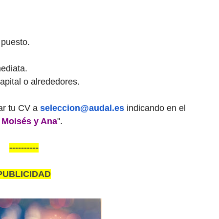
 puesto.
ediata.
apital o alrededores.
ar tu CV a
seleccion@audal.es
indicando en el
e Moisés y Ana
".
----------
PUBLICIDAD