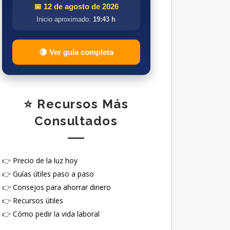
📅 12 de agosto de 2026
Inicio aproximado:
19:43 h
🌘 Ver guía completa
⭐ Recursos Más
Consultados
👉
Precio de la luz hoy
👉
Guías útiles paso a paso
👉
Consejos para ahorrar dinero
👉
Recursos útiles
👉
Cómo pedir la vida laboral