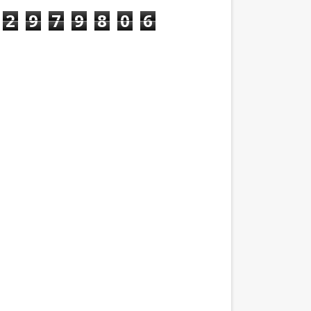
2
9
7
9
8
0
6