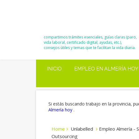
El Blog de
Moisés y Ana
compartimos trámites esenciales, guías claras (paro,
vida laboral, certificado digital, ayudas, etc.),
consejos útiles y temas que te facilitan la vida diaria.
INICIO
EMPLEO EN ALMERÍA HOY
Si estás buscando trabajo en la provincia, pu
Almería hoy
.
Home
Unlabelled
Empleo Almería - Se
Outsourcing