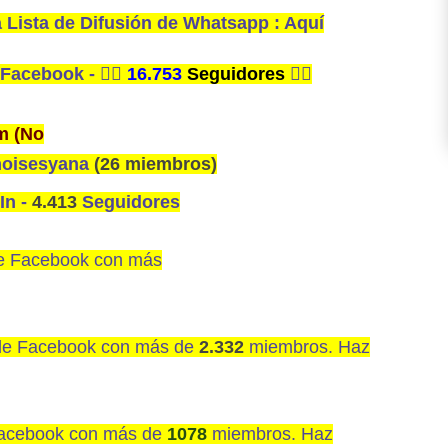
 Lista de Difusión de Whatsapp : Aquí
 Facebook -
👍🏼
16.753
Seguidores
👍🏼
m (No
moisesyana
(26 miembros)
In -
4.413
Seguidores
 Facebook con más
de
Facebook con más de
2.332
miembros. Haz
acebook con más de
1078
miembros. Haz