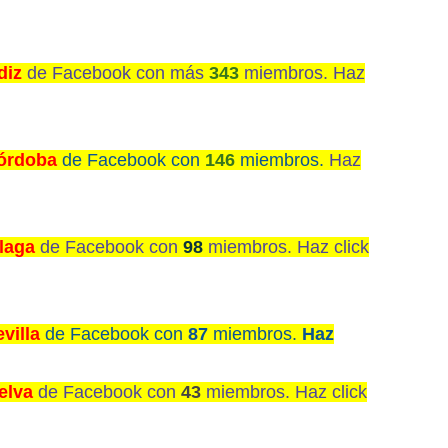
diz
de Facebook con más
343
miembros. Haz
órdoba
de Facebook con
146
miembros.
Haz
laga
de Facebook con
98
miembros. Haz click
villa
de Facebook con
87
miembros.
Haz
elva
de Facebook con
43
miembros. Haz click