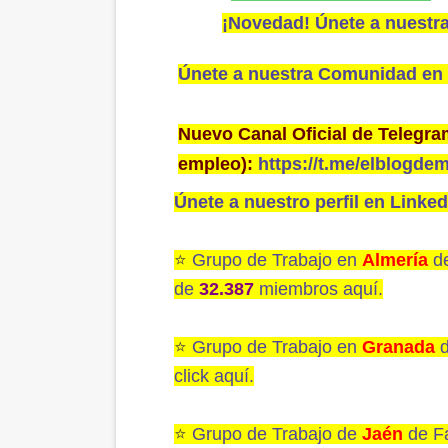
¡Novedad! Únete a nuestra
Únete a nuestra Comunidad en
Nuevo Canal Oficial de Telegra
empleo):
https://t.me/elblogde
Únete a nuestro perfil en Linked
⭐️
Grupo de Trabajo en
Almería
de
de
32.387
miembros aquí.
⭐️
Grupo de Trabajo en
Granada
click aquí.
⭐️
Grupo de Trabajo de
Jaén
de F