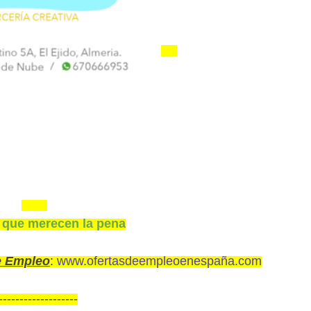
 que merecen la pena
e Empleo
:
www.ofertasdeempleoenespaña.com
-------------------