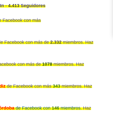
In -
4.413
Seguidores
 Facebook con más
de
Facebook con más de
2.332
miembros. Haz
acebook con más de
1078
miembros. Haz
diz
de Facebook con más
343
miembros. Haz
órdoba
de Facebook con
146
miembros.
Haz