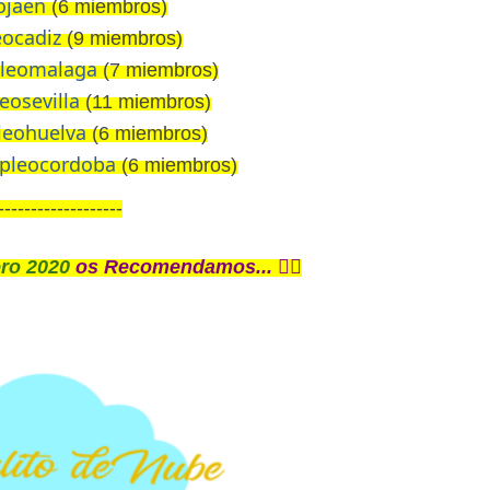
ojaen
(6 miembros)
eocadiz
(9 miembros)
pleomalaga
(7 miembros)
eosevilla
(11 miembros)
leohuelva
(6 miembros)
mpleocordoba
(6 miembros)
-------------------
ro 2020
os Recomendamos... 👇🏼