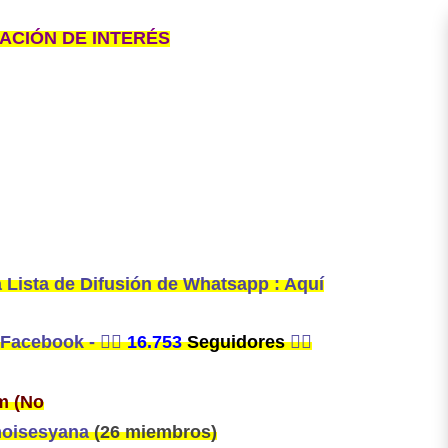
ACIÓN DE INTERÉS
 Lista de Difusión de Whatsapp : Aquí
 Facebook -
👍🏼
16.753
Seguidores
👍🏼
m (No
moisesyana
(26 miembros)