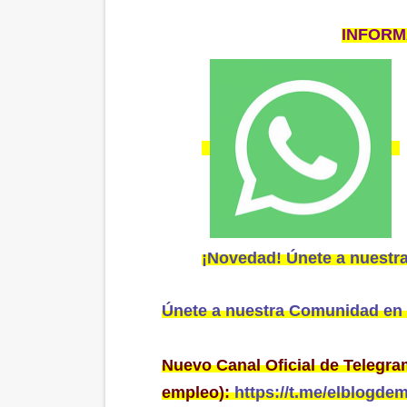
INFORM
¡Novedad! Únete a nuestra
Únete a nuestra Comunidad en
Nuevo Canal Oficial de Telegra
empleo):
https://t.me/elblogde