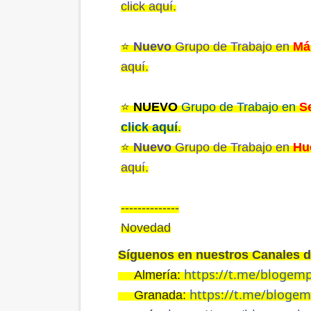
click aquí.
⭐️
Nuevo
Grupo de Trabajo en
Má
aquí.
⭐️
NUEVO
Grupo de Trabajo en
Se
click aquí
.
⭐️
Nuevo
Grupo de Trabajo en
Hu
aquí.
--------------
Novedad
Síguenos en nuestros Canales 
https://t.me/blogem
Almería:
👉🏼
https://t.me/bloge
Granada:
👉🏼