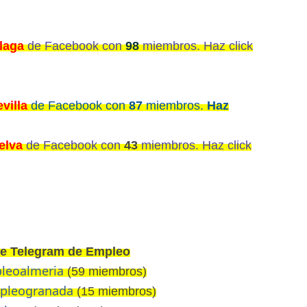
laga
de Facebook con
98
miembros. Haz click
villa
de Facebook con
87
miembros.
Haz
elva
de Facebook con
43
miembros. Haz click
de Telegram de Empleo
pleoalmeria
(59 miembros)
mpleogranada
(15 miembros)