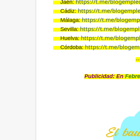
https://t.me/blogemple
Jaén:
👉🏼
https://t.me/blogempl
Cádiz:
👉🏼
https://t.me/blogem
Málaga:
👉🏼
https://t.me/blogempl
Sevilla:
👉🏼
https://t.me/blogemp
Huelva:
👉🏼
https://t.me/bloge
Córdoba:
👉🏼
--
Publicidad: En
Febre