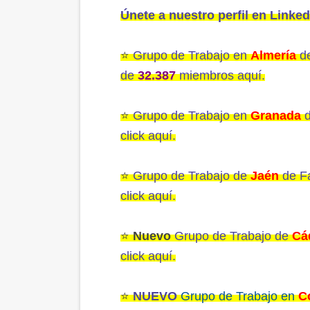
Únete a nuestro perfil en Linked
⭐️
Grupo de Trabajo en
Almería
de
de
32.387
miembros aquí.
⭐️
Grupo de Trabajo en
Granada
click aquí.
⭐️
Grupo de Trabajo de
Jaén
de F
click aquí
.
⭐️
Nuevo
Grupo de Trabajo de
Cá
click aquí
.
⭐️
NUEVO
Grupo de Trabajo en
C