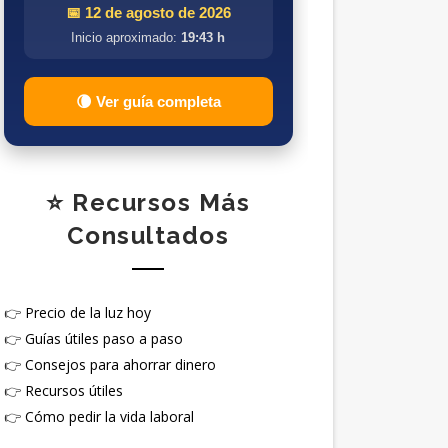
📅 12 de agosto de 2026
Inicio aproximado:
19:43 h
🌘 Ver guía completa
⭐ Recursos Más
Consultados
👉
Precio de la luz hoy
👉
Guías útiles paso a paso
👉
Consejos para ahorrar dinero
👉
Recursos útiles
👉
Cómo pedir la vida laboral