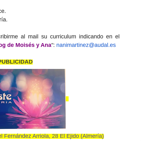
ce.
ía.
ribirme al mail su curriculum indicando en el
log de Moisés y Ana
":
nanimartinez@audal.es
PUBLICIDAD
 Fernández Arriola, 28 El Ejido (Almería)