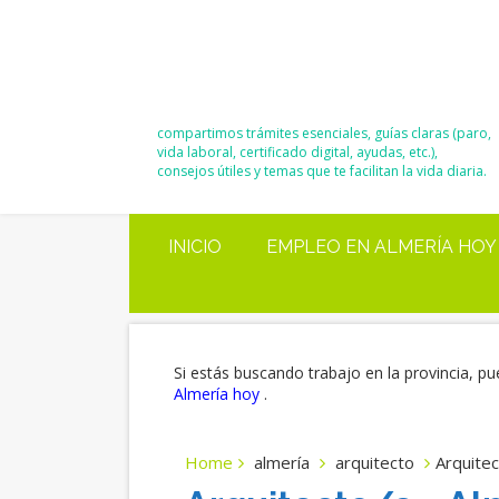
El Blog de
Moisés y Ana
compartimos trámites esenciales, guías claras (paro,
vida laboral, certificado digital, ayudas, etc.),
consejos útiles y temas que te facilitan la vida diaria.
INICIO
EMPLEO EN ALMERÍA HOY
Si estás buscando trabajo en la provincia, pu
Almería hoy
.
Home
almería
arquitecto
Arquitec