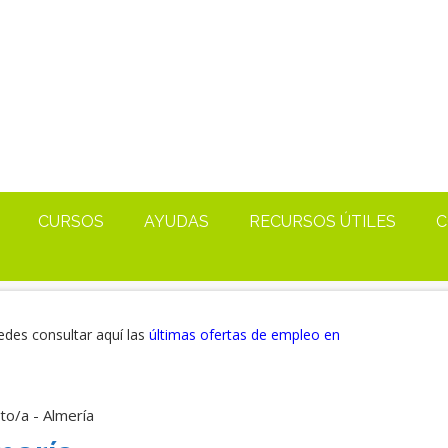
CURSOS
AYUDAS
RECURSOS ÚTILES
C
edes consultar aquí las
últimas ofertas de empleo en
to/a - Almería