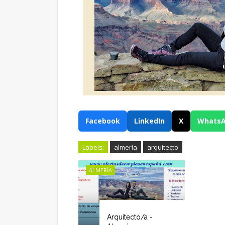
Facebook
LinkedIn
X
Whats
Labels:
almería
arquitecto
ALMERÍA
Arquitecto/a -