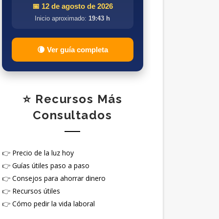
📅 12 de agosto de 2026
Inicio aproximado:
19:43 h
🌘 Ver guía completa
⭐ Recursos Más
Consultados
👉
Precio de la luz hoy
👉
Guías útiles paso a paso
👉
Consejos para ahorrar dinero
👉
Recursos útiles
👉
Cómo pedir la vida laboral