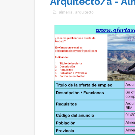
Arquitecto/a - Al
almería
,
arquitecto