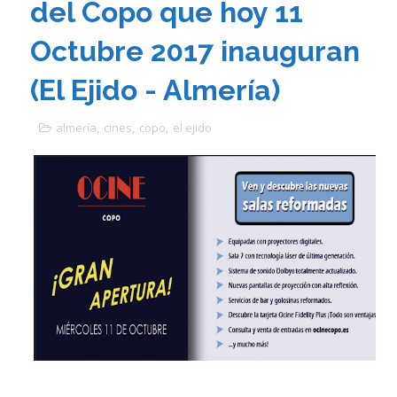
del Copo que hoy 11
Octubre 2017 inauguran
(El Ejido - Almería)
almería
,
cines
,
copo
,
el ejido