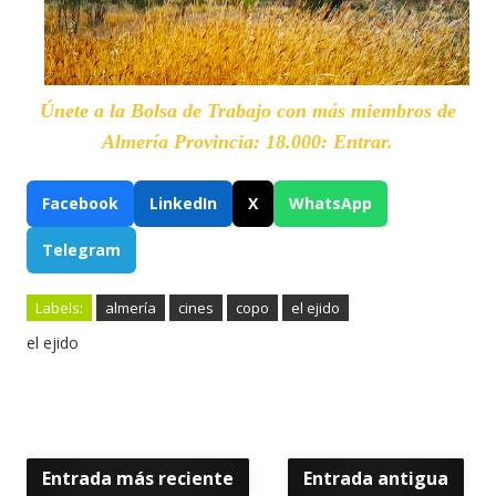
Únete a la Bolsa de Trabajo con más miembros de
Almería Provincia: 18.000: Entrar.
Facebook
LinkedIn
X
WhatsApp
Telegram
Labels:
almería
cines
copo
el ejido
el ejido
Entrada más reciente
Entrada antigua