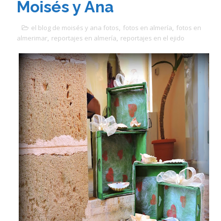
Moisés y Ana
el blog de moisés y ana fotos
,
fotos en almería
,
fotos en
almerimar
,
reportajes en almería
,
reportajes en el ejido