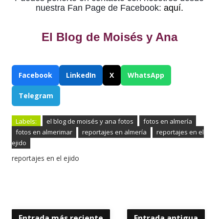
nuestra Fan Page de Facebook:
aquí.
El Blog de Moisés y Ana
Facebook
LinkedIn
X
WhatsApp
Telegram
Labels:
el blog de moisés y ana fotos
fotos en almería
fotos en almerimar
reportajes en almería
reportajes en el
ejido
reportajes en el ejido
Entrada más reciente
Entrada antigua