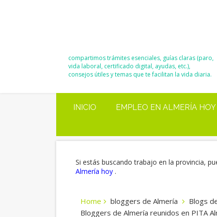
El Blog de
Moisés y Ana
compartimos trámites esenciales, guías claras (paro,
vida laboral, certificado digital, ayudas, etc.),
consejos útiles y temas que te facilitan la vida diaria.
INICIO
EMPLEO EN ALMERÍA HOY
Si estás buscando trabajo en la provincia, pu
Almería hoy
.
Home
bloggers de Almería
Blogs de
Bloggers de Almería reunidos en PITA A