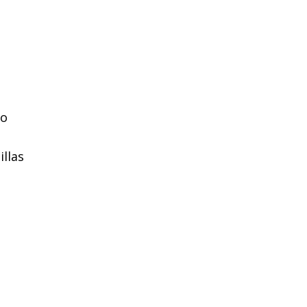
ro
llas