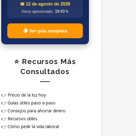
📅 12 de agosto de 2026
Inicio aproximado:
19:43 h
🌘 Ver guía completa
⭐ Recursos Más
Consultados
👉
Precio de la luz hoy
👉
Guías útiles paso a paso
👉
Consejos para ahorrar dinero
👉
Recursos útiles
👉
Cómo pedir la vida laboral