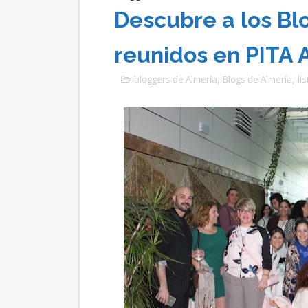
Descubre a los Bl
reunidos en PITA 
bloggers de Almería
,
Blogs de Almería
,
li