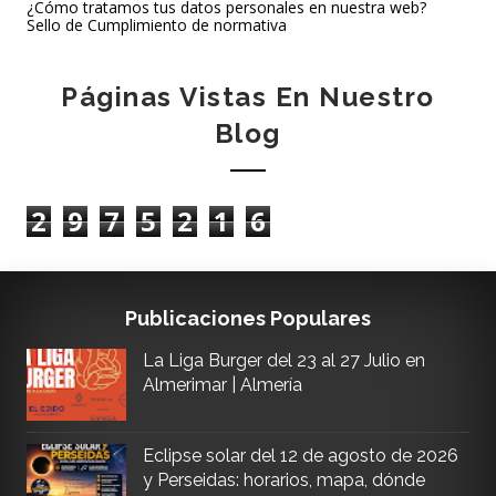
¿Cómo tratamos tus datos personales en nuestra web?
Sello de Cumplimiento de normativa
Páginas Vistas En Nuestro
Blog
2
9
7
5
2
1
6
Publicaciones Populares
La Liga Burger del 23 al 27 Julio en
Almerimar | Almería
Eclipse solar del 12 de agosto de 2026
y Perseidas: horarios, mapa, dónde