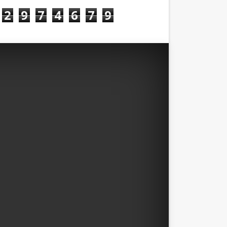
2
9
7
4
6
7
9