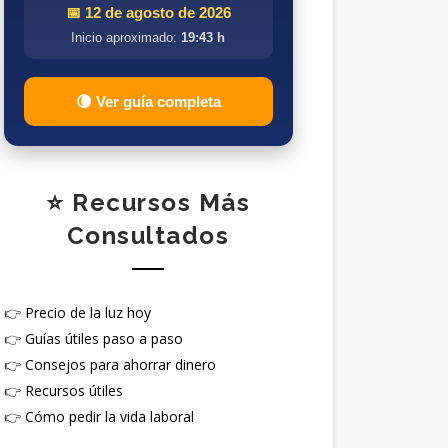
📅 12 de agosto de 2026
Inicio aproximado:
19:43 h
🌘 Ver guía completa
⭐ Recursos Más
Consultados
👉
Precio de la luz hoy
👉
Guías útiles paso a paso
👉
Consejos para ahorrar dinero
👉
Recursos útiles
👉
Cómo pedir la vida laboral