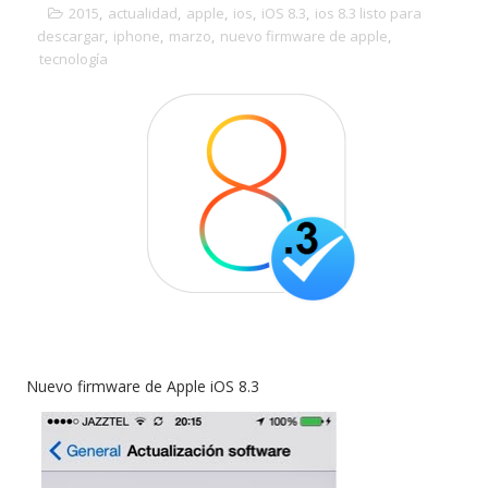
2015
,
actualidad
,
apple
,
ios
,
iOS 8.3
,
ios 8.3 listo para
descargar
,
iphone
,
marzo
,
nuevo firmware de apple
,
tecnología
Nuevo firmware de Apple iOS 8.3