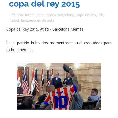
copa del rey 2015
arda turam
,
atleti
,
barça
,
Barcelona
,
copa del rey
,
fcb
,
futbol
,
lanzamiento de bota
Copa del Rey 2015. Atleti - Barcelona Memes
En el partido hubo dos momentos el cual crea ideas para
dichos memes....