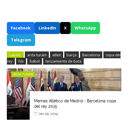
Facebook
LinkedIn
X
WhatsApp
Telegram
Labels:
arda turam
atleti
barça
Barcelona
copa del
rey
fcb
futbol
lanzamiento de bota
ARDA TURAM
Memes Atlético de Madrid - Barcelona copa
del rey 2015
Jan 29, 2015