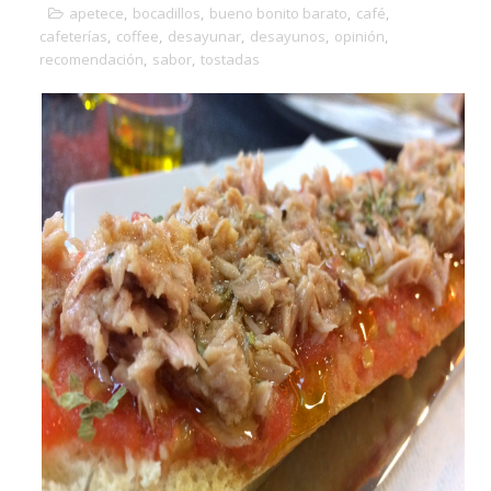
apetece
,
bocadillos
,
bueno bonito barato
,
café
,
cafeterías
,
coffee
,
desayunar
,
desayunos
,
opinión
,
recomendación
,
sabor
,
tostadas