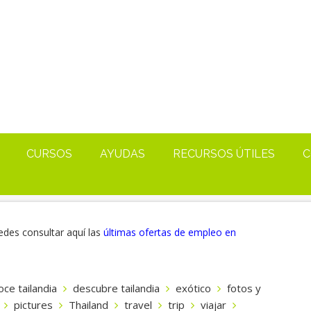
CURSOS
AYUDAS
RECURSOS ÚTILES
C
edes consultar aquí las
últimas ofertas de empleo en
ce tailandia
descubre tailandia
exótico
fotos y
pictures
Thailand
travel
trip
viajar