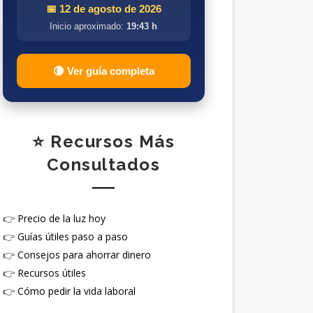
📅 12 de agosto de 2026
Inicio aproximado:
19:43 h
🌘 Ver guía completa
⭐ Recursos Más
Consultados
👉
Precio de la luz hoy
👉
Guías útiles paso a paso
👉
Consejos para ahorrar dinero
👉
Recursos útiles
👉
Cómo pedir la vida laboral