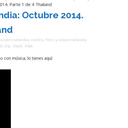
2014. Parte 1 de 4 Thailand
andia: Octubre 2014.
and
scubre tailandia
,
exótico
,
fotos y vídeos tailandia
,
el
,
trip
,
viajar
,
viaje
lo con música, lo tienes aquí: