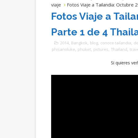
viaje
Fotos Viaje a Tailandia: Octubre 
Fotos Viaje a Tail
Parte 1 de 4 Thail
2014
,
Bangkok
,
blog
,
conoce tailandia
,
de
phisanoluke
,
phuket
,
pictures
,
Thailand
,
trav
Si quieres ver