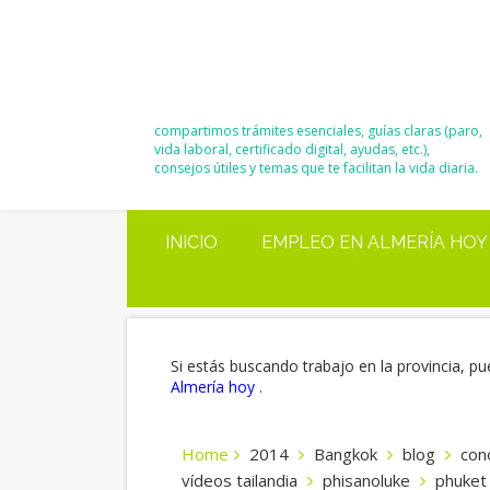
El Blog de
Moisés y Ana
compartimos trámites esenciales, guías claras (paro,
vida laboral, certificado digital, ayudas, etc.),
consejos útiles y temas que te facilitan la vida diaria.
INICIO
EMPLEO EN ALMERÍA HOY
Si estás buscando trabajo en la provincia, pu
Almería hoy
.
Home
2014
Bangkok
blog
cono
vídeos tailandia
phisanoluke
phuket