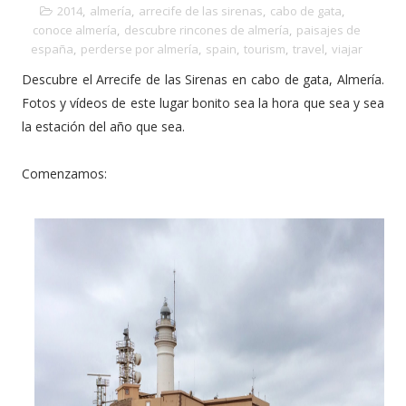
2014
,
almería
,
arrecife de las sirenas
,
cabo de gata
,
conoce almería
,
descubre rincones de almería
,
paisajes de
españa
,
perderse por almería
,
spain
,
tourism
,
travel
,
viajar
Descubre el Arrecife de las Sirenas en cabo de gata, Almería.
Fotos y vídeos de este lugar bonito sea la hora que sea y sea
la estación del año que sea.
Comenzamos: