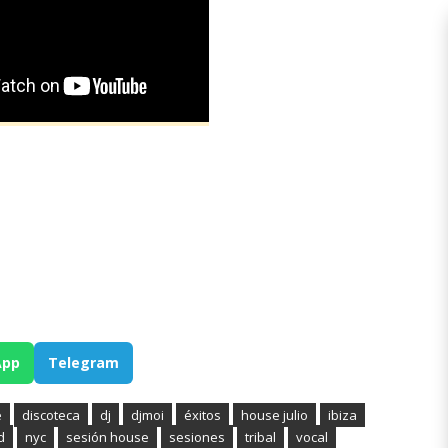
App
Telegram
e
discoteca
dj
djmoi
éxitos
house julio
ibiza
d
nyc
sesión house
sesiones
tribal
vocal