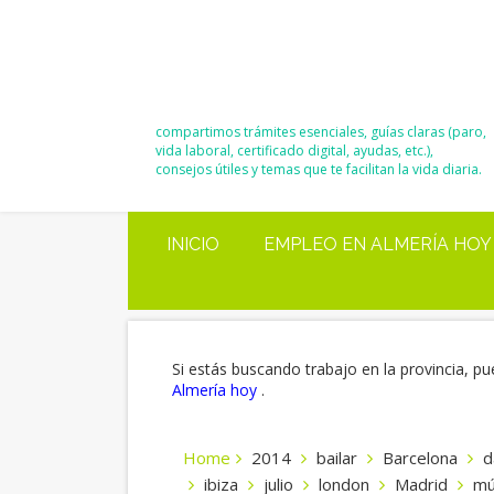
El Blog de
Moisés y Ana
compartimos trámites esenciales, guías claras (paro,
vida laboral, certificado digital, ayudas, etc.),
consejos útiles y temas que te facilitan la vida diaria.
INICIO
EMPLEO EN ALMERÍA HOY
Si estás buscando trabajo en la provincia, pu
Almería hoy
.
Home
2014
bailar
Barcelona
d
ibiza
julio
london
Madrid
mú