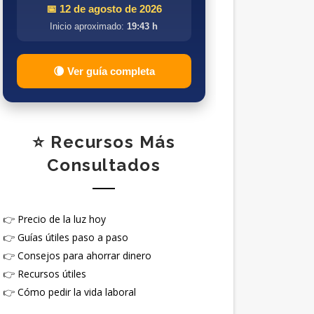
📅 12 de agosto de 2026
Inicio aproximado:
19:43 h
🌘 Ver guía completa
⭐ Recursos Más
Consultados
👉
Precio de la luz hoy
👉
Guías útiles paso a paso
👉
Consejos para ahorrar dinero
👉
Recursos útiles
👉
Cómo pedir la vida laboral