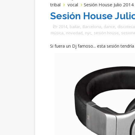
tribal
vocal
Sesión House Julio 2014
Sesión House Juli
2014
,
bailar
,
Barcelona
,
dance
,
discoteca
música
,
novedad
,
nyc
,
sesión house
,
sesion
Si fuera un Dj famoso... esta sesión tendría