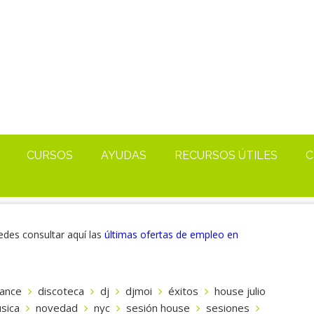
CURSOS
AYUDAS
RECURSOS ÚTILES
C
edes consultar aquí las
últimas ofertas de empleo en
ance
discoteca
dj
djmoi
éxitos
house julio
sica
novedad
nyc
sesión house
sesiones