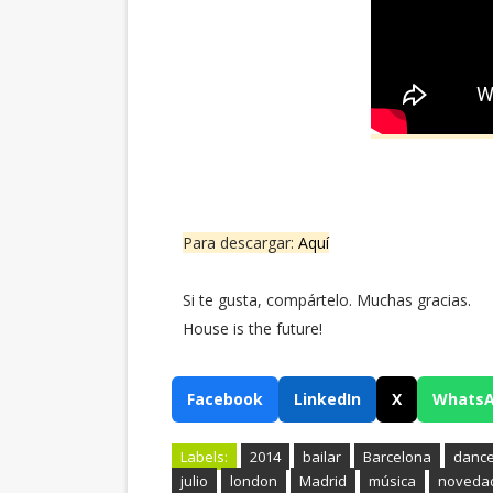
Para descargar:
Aquí
Si te gusta, compártelo. Muchas gracias.
House is the future!
Facebook
LinkedIn
X
Whats
Labels:
2014
bailar
Barcelona
danc
julio
london
Madrid
música
noveda